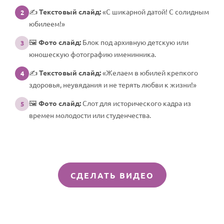
✍️
Текстовый слайд:
«С шикарной датой! С солидным
2
юбилеем!»
🖼️
Фото слайд:
Блок под архивную детскую или
3
юношескую фотографию именинника.
✍️
Текстовый слайд:
«Желаем в юбилей крепкого
4
здоровья, неувядания и не терять любви к жизни!»
🖼️
Фото слайд:
Слот для исторического кадра из
5
времен молодости или студенчества.
СДЕЛАТЬ ВИДЕО