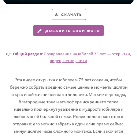
Годовщина свадьбы
СКАЧАТЬ
Календарь праздников
ДОБАВИТЬ СВОИ ФОТО
КОМУ
Женщине
👉
Общий раздел
: Поздравления на юбилей 75 лет — открытки,
Мужчине
видео, песни, стихи
Маме
Папе
Эта видео открытка с юбилеем 75 лет создана, чтобы
Детям
бережно собрать воедино самые ценные моменты долгой
и красивой жизни близкого человека. Мягкие переходы,
Все родственники
благородные тона и атмосфера искреннего тепла
идеально подчеркнут уважение к мудрости юбиляра и
ПЕРСОНАЛЬНЫЕ
любовь всей большой семьи. Ролик полностью готов к
Пожелания
отправке: его можно забрать в один клик прямо сейчас,
По именам
минуя долгие часы сложного монтажа. Если захочется