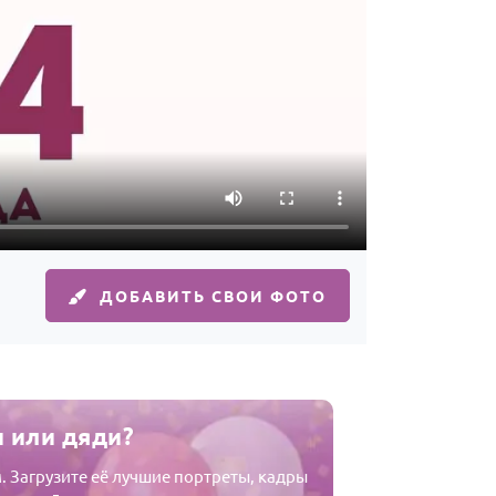
ДОБАВИТЬ СВОИ ФОТО
и или дяди?
 Загрузите её лучшие портреты, кадры