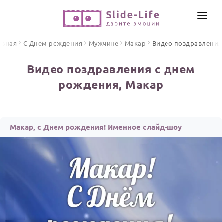
СОЗДАТЬ ВИДЕО
авная
С Днем рождения
Мужчине
Макар
Видео поздравления
КАТАЛОГ
Видео поздравления с днем
ИНСТРУМЕНТЫ
рождения, Макар
ПО ФОРМАТУ
ТЕКСТЫ И ИДЕИ
Видео поздравления
Песни поздравления
ЦЕНЫ
Макар, с Днем рождения! Именное слайд-шоу
Открытки
ОТЗЫВЫ
Стихи и тексты
ПРАЗДНИКИ
С Днем рождения
Юбилей
Свадьба