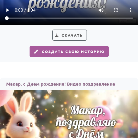
HOT
Выпускной
Календарь праздников
КОМУ
СКАЧАТЬ
Женщине
СОЗДАТЬ СВОЮ ИСТОРИЮ
Мужчине
Маме
Папе
Макар, с Днем рождения! Видео поздравление
Детям
Все родственники
ПЕРСОНАЛЬНЫЕ
Пожелания
По именам