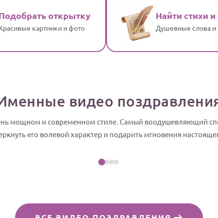
Подобрать открытку
Найти стихи и
Красивые картинки и фото
Душевные слова и
Именные видео поздравлени
чень мощном и современном стиле. Самый воодушевляющий сп
Посмотреть пример
еркнуть его волевой характер и подарить мгновения настоящег
йд-шоу
ВСЕ ВИДЕО ПОЗДРАВЛЕНИЯ