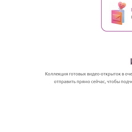
Коллекция готовых видео-открыток в о
отправить прямо сейчас, чтобы подч
Макар, с Днем рождения! Именное сла