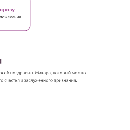
 прозу
 пожелания
я
особ поздравить Макара, который можно
о счастья и заслуженного признания.
Макар, с Дн