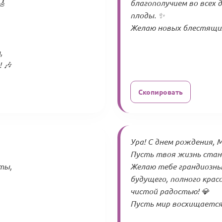
🎸
благополучием во всех 
плоды. ✨
Желаю новых блестящих
,
 🎶
Скопировать
Ура! С днем рождения, М
Пусть твоя жизнь стан
ты,
Желаю тебе грандиозны
будущего, полного крас
чистой радостью! 💎
Пусть мир восхищается