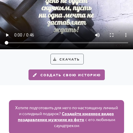
СКАЧАТЬ
СОЗДАТЬ СВОЮ ИСТОРИЮ
Хотите подготовить для него по-настоящему личный
и солидный подарок?
Создайте именное видео
поздравление мужчине из фото
с его любимым
саундтреком