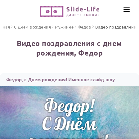
СОЗДАТЬ ВИДЕО
авная
С Днем рождения
Мужчине
Федор
Видео поздравления
КАТАЛОГ
Видео поздравления с днем
ИНСТРУМЕНТЫ
рождения, Федор
ПО ФОРМАТУ
ТЕКСТЫ И ИДЕИ
Видео поздравления
Песни поздравления
ЦЕНЫ
Федор, с Днем рождения! Именное слайд-шоу
Открытки
ОТЗЫВЫ
Стихи и тексты
ПРАЗДНИКИ
С Днем рождения
Юбилей
Свадьба