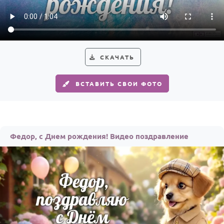
Годовщина свадьбы
Календарь праздников
КОМУ
СКАЧАТЬ
Женщине
ВСТАВИТЬ СВОИ ФОТО
Мужчине
Маме
Папе
Федор, с Днем рождения! Видео поздравление
Детям
Все родственники
ПЕРСОНАЛЬНЫЕ
Пожелания
По именам