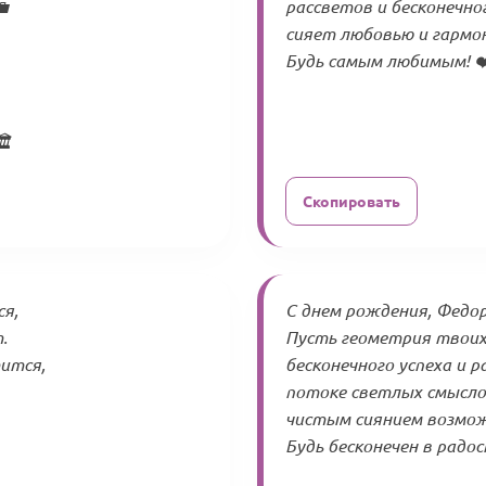

рассветов и бесконечно
сияет любовью и гармон
Будь самым любимым! ❤
️
Скопировать
ся,
С днем рождения, Федор
.
Пусть геометрия твоих
ится,
бесконечного успеха и 
потоке светлых смыслов
чистым сиянием возмо
Будь бесконечен в радос