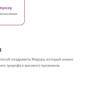
 прозу
 пожелания
я
способ поздравить Федора, который можно
него триумфа и высокого признания.
Федор, с Дн