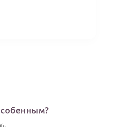
особенным?
fe: