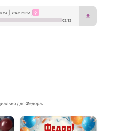
А V2
ЭНЕРГИЧНО
03:13
циально для Федора.