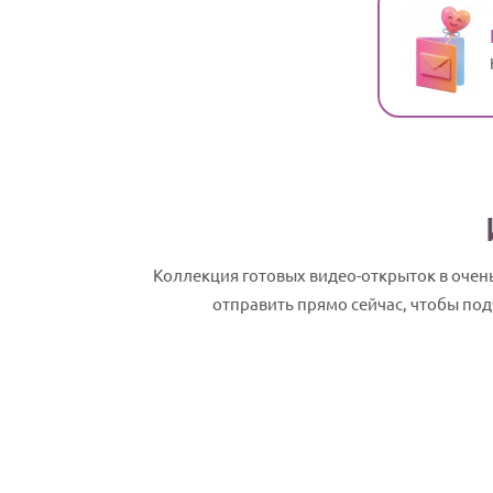
Коллекция готовых видео-открыток в оче
отправить прямо сейчас, чтобы под
Федор, с Днем рождения! Именное сла