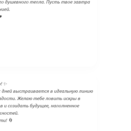
го душевного тепла. Пусть твое завтра
ией.
️
! ✨
 дней выстраивается в идеальную линию
радости. Желаю тебе ловить искры в
 и созидать будущее, наполненное
жностей.
ти! 🌀