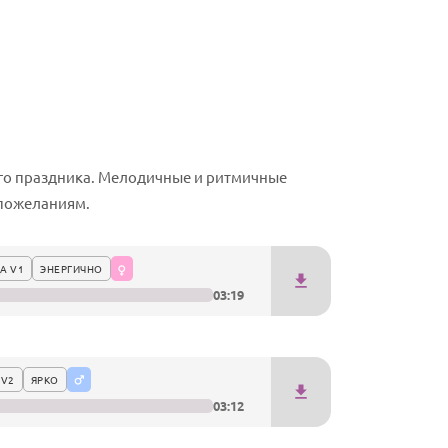
его праздника. Мелодичные и ритмичные
 пожеланиям.
А V1
ЭНЕРГИЧНО
03:19
 V2
ЯРКО
03:12