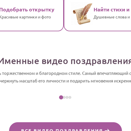
Подобрать открытку
Найти стихи и
Красивые картинки и фото
Душевные слова и
Именные видео поздравлени
нь торжественном и благородном стиле. Самый впечатляющий 
Посмотреть пример
черкнуть масштаб его личности и подарить мгновения искрен
йд-шоу
ВСЕ ВИДЕО ПОЗДРАВЛЕНИЯ