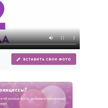
ВСТАВИТЬ СВОИ ФОТО
принцессы?
е её милые фото, добавьте сказочные
инут.