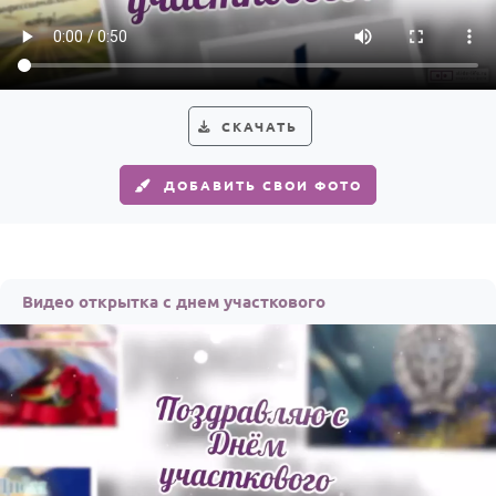
Годовщина свадьбы
Календарь праздников
КОМУ
СКАЧАТЬ
Женщине
ДОБАВИТЬ СВОИ ФОТО
Мужчине
Маме
Папе
Видео открытка с днем участкового
Детям
Все родственники
ПЕРСОНАЛЬНЫЕ
Пожелания
По именам