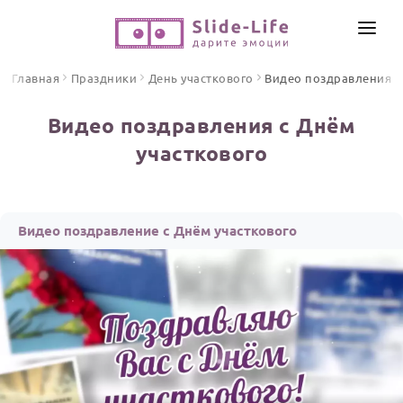
СОЗДАТЬ ВИДЕО
Главная
Праздники
День участкового
Видео поздравления
КАТАЛОГ
Видео поздравления с Днём
ИНСТРУМЕНТЫ
участкового
ПО ФОРМАТУ
ТЕКСТЫ И ИДЕИ
Видео поздравления
Песни поздравления
ЦЕНЫ
Видео поздравление с Днём участкового
Открытки
ОТЗЫВЫ
Стихи и тексты
ПРАЗДНИКИ
С Днем рождения
Юбилей
Свадьба