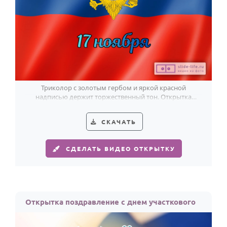
Триколор с золотым гербом и яркой красной
надписью держит торжественный тон. Открытка
выразит уважение участковому уполномоченному
полиции.
СКАЧАТЬ
СДЕЛАТЬ ВИДЕО ОТКРЫТКУ
Открытка поздравление с днем участкового