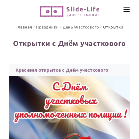
СОЗДАТЬ ВИДЕО
Главная
Праздники
День участкового
Открытки
КАТАЛОГ
Открытки с Днём участкового
ИНСТРУМЕНТЫ
ПО ФОРМАТУ
ТЕКСТЫ И ИДЕИ
Видео поздравления
Красивая открытка с Днём участкового
Песни поздравления
ЦЕНЫ
Открытки
ОТЗЫВЫ
Стихи и тексты
ПРАЗДНИКИ
С Днем рождения
Юбилей
Свадьба