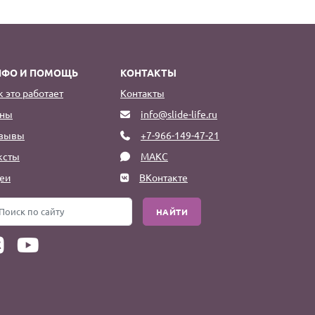
НФО И ПОМОЩЬ
КОНТАКТЫ
к это работает
Контакты
ны
info@slide-life.ru
зывы
+7-966-149-47-21
ксты
МАКС
еи
ВКонтакте
НАЙТИ