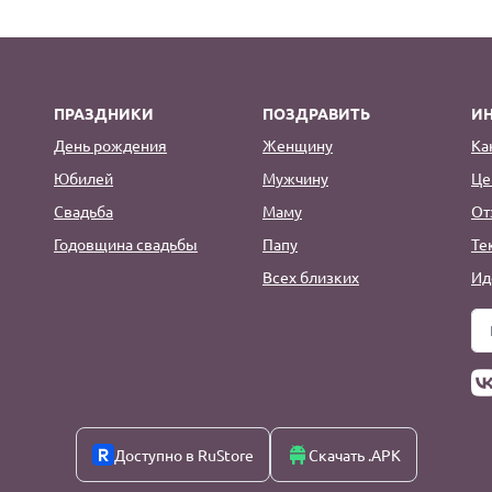
ПРАЗДНИКИ
ПОЗДРАВИТЬ
И
День рождения
Женщину
Ка
Юбилей
Мужчину
Це
Свадьба
Маму
От
Годовщина свадьбы
Папу
Те
Всех близких
Ид
Доступно в RuStore
Скачать .APK