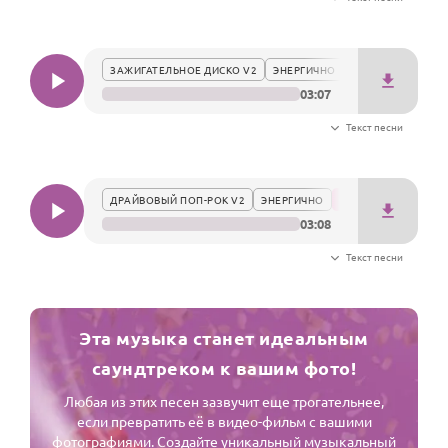
Годовщина свадьбы
Календарь праздников
ЗАЖИГАТЕЛЬНОЕ ДИСКО V2
ЭНЕРГИЧНО
03:07
КОМУ
Текст песни
Женщине
Мужчине
ДРАЙВОВЫЙ ПОП-РОК V2
ЭНЕРГИЧНО
Маме
03:08
Папе
Текст песни
Детям
Все родственники
Эта музыка станет идеальным
ПЕРСОНАЛЬНЫЕ
саундтреком к вашим фото!
Пожелания
Любая из этих песен зазвучит еще трогательнее,
если превратить её в видео-фильм с вашими
По именам
фотографиями. Создайте уникальный музыкальный