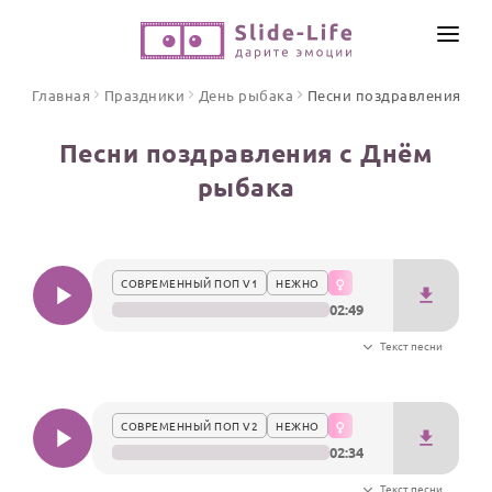
СОЗДАТЬ ВИДЕО
Главная
Праздники
День рыбака
Песни поздравления
КАТАЛОГ
Песни поздравления с Днём
ИНСТРУМЕНТЫ
рыбака
ПО ФОРМАТУ
ТЕКСТЫ И ИДЕИ
Видео поздравления
Песни поздравления
ЦЕНЫ
СОВРЕМЕННЫЙ ПОП V1
НЕЖНО
Открытки
02:49
ОТЗЫВЫ
Стихи и тексты
Текст песни
ПРАЗДНИКИ
С Днем рождения
СОВРЕМЕННЫЙ ПОП V2
НЕЖНО
02:34
Юбилей
Свадьба
Текст песни