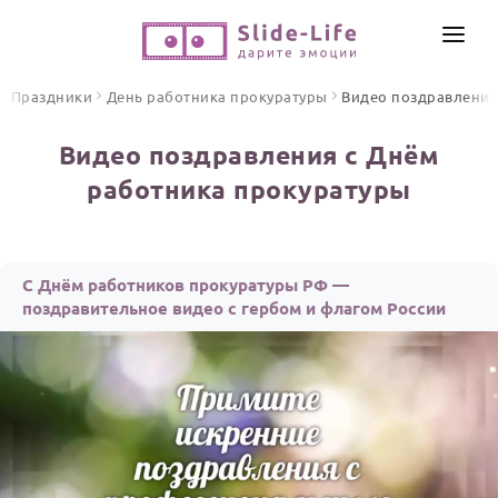
СОЗДАТЬ ВИДЕО
Праздники
День работника прокуратуры
Видео поздравлени
КАТАЛОГ
Видео поздравления с Днём
ИНСТРУМЕНТЫ
работника прокуратуры
ПО ФОРМАТУ
ТЕКСТЫ И ИДЕИ
Видео поздравления
Песни поздравления
ЦЕНЫ
С Днём работников прокуратуры РФ —
Открытки
поздравительное видео с гербом и флагом России
ОТЗЫВЫ
Стихи и тексты
ПРАЗДНИКИ
С Днем рождения
Юбилей
Свадьба