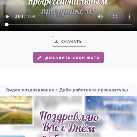
Годовщина свадьбы
Календарь праздников
КОМУ
СКАЧАТЬ
Женщине
Мужчине
ДОБАВИТЬ СВОИ ФОТО
Маме
Папе
Детям
Видео поздравление с Днём работника прокуратуры
Все родственники
ПЕРСОНАЛЬНЫЕ
Пожелания
По именам