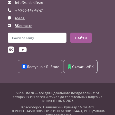
info@slide-life.ru
+7-966-149-47-21
МАКС
ВКонтакте
НАЙТИ
Доступно в RuStore
Скачать .APK
Slide-Life.ru
— всё для идеального поздравления: от
авторских ИИ-песен и стихов до трогательных видео из
ваших фото. © 2026
Красногорск
,
Павшинский бульвар 16,
143401
ОГРНИП 314501208500019, ИНН 613801024474, ИП Путилина
Елена Борисовна.