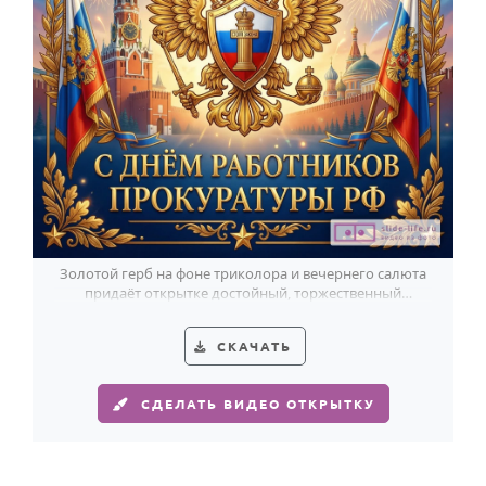
Годовщина свадьбы
Календарь праздников
КОМУ
Женщине
Мужчине
Маме
Папе
Золотой герб на фоне триколора и вечернего салюта
придаёт открытке достойный, торжественный
Детям
характер ко Дню работника прокуратуры.
Все родственники
СКАЧАТЬ
ПЕРСОНАЛЬНЫЕ
СДЕЛАТЬ ВИДЕО ОТКРЫТКУ
Пожелания
По именам