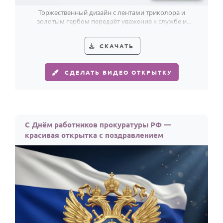
Торжественный дизайн с лентами триколора и
золотым гербом передаёт уважение к службе и
праздничный настрой этого дня.
СКАЧАТЬ
СДЕЛАТЬ ВИДЕО ОТКРЫТКУ
С Днём работников прокуратуры РФ —
красивая открытка с поздравлением