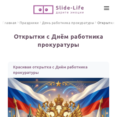
СОЗДАТЬ ВИДЕО
Главная
Праздники
День работника прокуратуры
Открытки
КАТАЛОГ
Открытки с Днём работника
ИНСТРУМЕНТЫ
прокуратуры
ПО ФОРМАТУ
ТЕКСТЫ И ИДЕИ
Видео поздравления
Песни поздравления
ЦЕНЫ
Красивая открытка с Днём работника
Открытки
прокуратуры
ОТЗЫВЫ
Стихи и тексты
ПРАЗДНИКИ
С Днем рождения
Юбилей
Свадьба