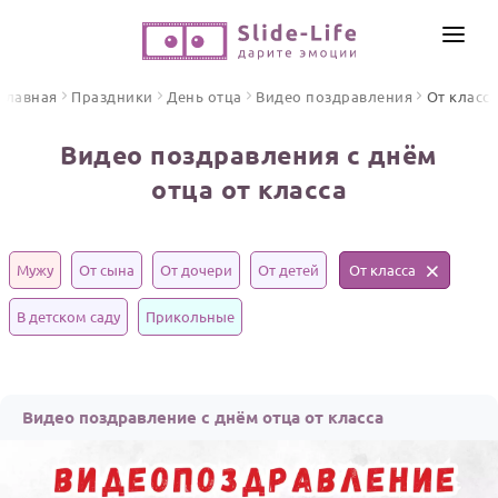
СОЗДАТЬ ВИДЕО
Главная
Праздники
День отца
Видео поздравления
От класса
КАТАЛОГ
Видео поздравления с днём
ИНСТРУМЕНТЫ
отца от класса
ПО ФОРМАТУ
ТЕКСТЫ И ИДЕИ
Видео поздравления
Песни поздравления
ЦЕНЫ
Мужу
От сына
От дочери
От детей
От класса
Открытки
ОТЗЫВЫ
В детском саду
Прикольные
Стихи и тексты
ПРАЗДНИКИ
Видео поздравление с днём отца от класса
С Днем рождения
Юбилей
Свадьба