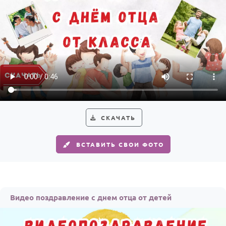
Годовщина свадьбы
Календарь праздников
КОМУ
Женщине
Мужчине
Маме
СКАЧАТЬ
Папе
Детям
ВСТАВИТЬ СВОИ ФОТО
Все родственники
ПЕРСОНАЛЬНЫЕ
Пожелания
Видео поздравление с днем отца от детей
По именам