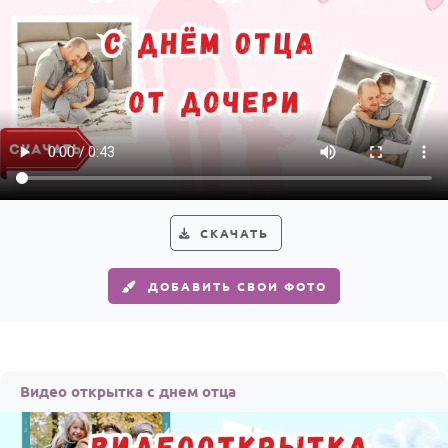
Годовщина свадьбы
Календарь праздников
КОМУ
Женщине
Мужчине
Маме
СКАЧАТЬ
Папе
Детям
ДОБАВИТЬ СВОИ ФОТО
Все родственники
ПЕРСОНАЛЬНЫЕ
Пожелания
Видео открытка с днем отца
По именам