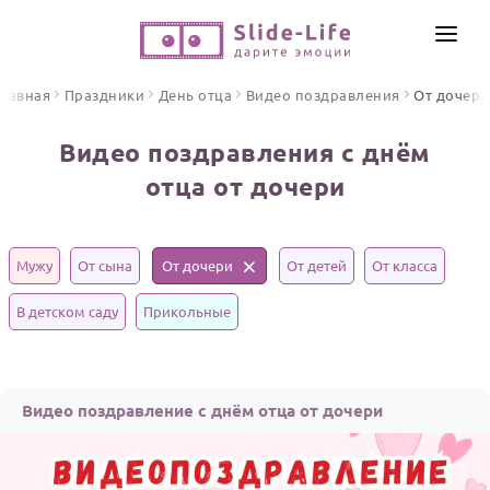
СОЗДАТЬ ВИДЕО
Главная
Праздники
День отца
Видео поздравления
От дочери
КАТАЛОГ
Видео поздравления с днём
ИНСТРУМЕНТЫ
отца от дочери
ПО ФОРМАТУ
ТЕКСТЫ И ИДЕИ
Видео поздравления
Песни поздравления
ЦЕНЫ
Мужу
От сына
От дочери
От детей
От класса
Открытки
ОТЗЫВЫ
В детском саду
Прикольные
Стихи и тексты
ПРАЗДНИКИ
Видео поздравление с днём отца от дочери
С Днем рождения
Юбилей
Свадьба