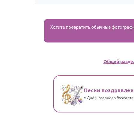
Хотите превратить обычные фотограф
Общий разде
Песни поздравлен
с Днём главного бухгалте