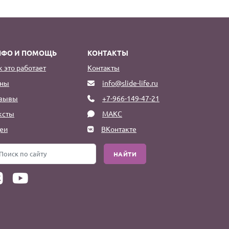
НФО И ПОМОЩЬ
КОНТАКТЫ
к это работает
Контакты
ны
info@slide-life.ru
зывы
+7-966-149-47-21
ксты
МАКС
еи
ВКонтакте
НАЙТИ