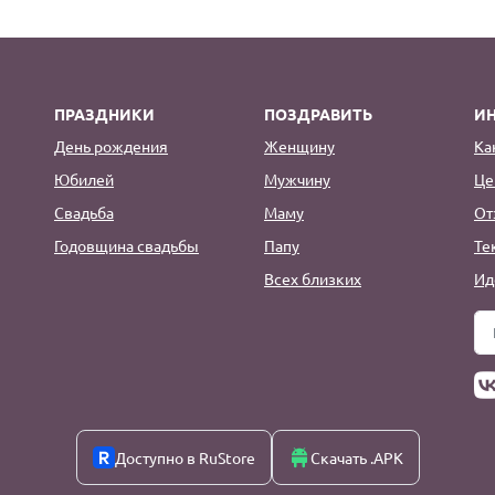
ПРАЗДНИКИ
ПОЗДРАВИТЬ
И
День рождения
Женщину
Ка
Юбилей
Мужчину
Це
Свадьба
Маму
От
Годовщина свадьбы
Папу
Те
Всех близких
Ид
Доступно в RuStore
Скачать .APK