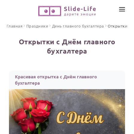
СОЗДАТЬ ВИДЕО
Главная
Праздники
День главного бухгалтера
Открытки
КАТАЛОГ
Открытки с Днём главного
ИНСТРУМЕНТЫ
бухгалтера
ПО ФОРМАТУ
ТЕКСТЫ И ИДЕИ
Видео поздравления
Песни поздравления
ЦЕНЫ
Красивая открытка с Днём главного
Открытки
бухгалтера
ОТЗЫВЫ
Стихи и тексты
ПРАЗДНИКИ
С Днем рождения
Юбилей
Свадьба