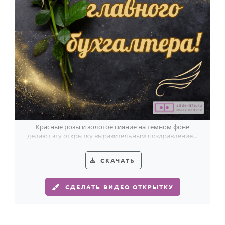
HOT
Выпускной
Календарь праздников
КОМУ
Женщине
Мужчине
Маме
Папе
Красные розы и золотое сияние на тёмном фоне
делают эту открытку выразительным поздравлением
Детям
с Днём главного бухгалтера.
Все родственники
СКАЧАТЬ
ПЕРСОНАЛЬНЫЕ
СДЕЛАТЬ ВИДЕО ОТКРЫТКУ
Пожелания
По именам