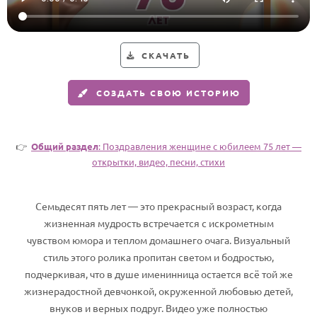
Годовщина свадьбы
Календарь праздников
СКАЧАТЬ
КОМУ
СОЗДАТЬ СВОЮ ИСТОРИЮ
Женщине
Мужчине
👉
Общий раздел
: Поздравления женщине с юбилеем 75 лет —
Маме
открытки, видео, песни, стихи
Папе
Детям
Семьдесят пять лет — это прекрасный возраст, когда
Все родственники
жизненная мудрость встречается с искрометным
чувством юмора и теплом домашнего очага. Визуальный
ПЕРСОНАЛЬНЫЕ
стиль этого ролика пропитан светом и бодростью,
подчеркивая, что в душе именинница остается всё той же
Пожелания
жизнерадостной девчонкой, окруженной любовью детей,
По именам
внуков и верных подруг. Видео уже полностью