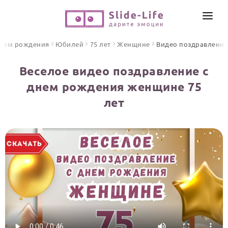
СОЗДАТЬ ВИДЕО
днем рождения
Юбилей
75 лет
Женщине
Видео поздравления
КАТАЛОГ
Веселое видео поздравление с
ИНСТРУМЕНТЫ
днем рождения женщине 75
ПО ФОРМАТУ
лет
ТЕКСТЫ И ИДЕИ
Видео поздравления
Песни поздравления
ЦЕНЫ
Открытки
ОТЗЫВЫ
Стихи и тексты
ПРАЗДНИКИ
С Днем рождения
Юбилей
Свадьба