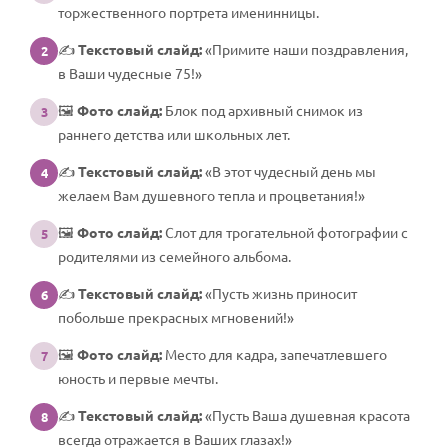
торжественного портрета именинницы.
✍️
Текстовый слайд:
«Примите наши поздравления,
2
в Ваши чудесные 75!»
🖼️
Фото слайд:
Блок под архивный снимок из
3
раннего детства или школьных лет.
✍️
Текстовый слайд:
«В этот чудесный день мы
4
желаем Вам душевного тепла и процветания!»
🖼️
Фото слайд:
Слот для трогательной фотографии с
5
родителями из семейного альбома.
✍️
Текстовый слайд:
«Пусть жизнь приносит
6
побольше прекрасных мгновений!»
🖼️
Фото слайд:
Место для кадра, запечатлевшего
7
юность и первые мечты.
✍️
Текстовый слайд:
«Пусть Ваша душевная красота
8
всегда отражается в Ваших глазах!»