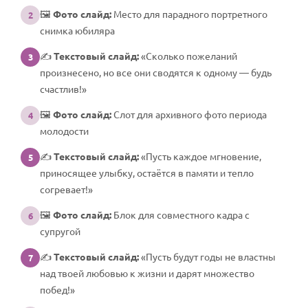
🖼️
Фото слайд:
Место для парадного портретного
2
снимка юбиляра
✍️
Текстовый слайд:
«Сколько пожеланий
3
произнесено, но все они сводятся к одному — будь
счастлив!»
🖼️
Фото слайд:
Слот для архивного фото периода
4
молодости
✍️
Текстовый слайд:
«Пусть каждое мгновение,
5
приносящее улыбку, остаётся в памяти и тепло
согревает!»
🖼️
Фото слайд:
Блок для совместного кадра с
6
супругой
✍️
Текстовый слайд:
«Пусть будут годы не властны
7
над твоей любовью к жизни и дарят множество
побед!»