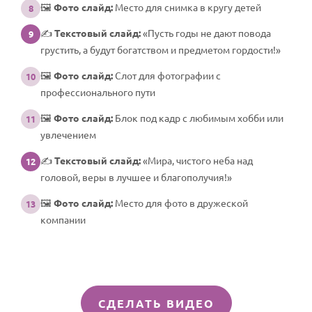
🖼️
Фото слайд:
Место для снимка в кругу детей
8
✍️
Текстовый слайд:
«Пусть годы не дают повода
9
грустить, а будут богатством и предметом гордости!»
🖼️
Фото слайд:
Слот для фотографии с
10
профессионального пути
🖼️
Фото слайд:
Блок под кадр с любимым хобби или
11
увлечением
✍️
Текстовый слайд:
«Мира, чистого неба над
12
головой, веры в лучшее и благополучия!»
🖼️
Фото слайд:
Место для фото в дружеской
13
компании
СДЕЛАТЬ ВИДЕО