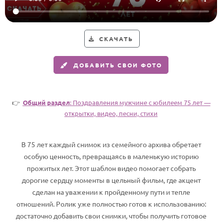
Годовщина свадьбы
Календарь праздников
СКАЧАТЬ
КОМУ
ДОБАВИТЬ СВОИ ФОТО
Женщине
Мужчине
👉
Общий раздел
: Поздравления мужчине с юбилеем 75 лет —
Маме
открытки, видео, песни, стихи
Папе
Детям
В 75 лет каждый снимок из семейного архива обретает
Все родственники
особую ценность, превращаясь в маленькую историю
прожитых лет. Этот шаблон видео помогает собрать
ПЕРСОНАЛЬНЫЕ
дорогие сердцу моменты в цельный фильм, где акцент
сделан на уважении к пройденному пути и тепле
Пожелания
отношений. Ролик уже полностью готов к использованию:
По именам
достаточно добавить свои снимки, чтобы получить готовое