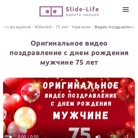
СОЗДАТЬ ВИДЕО
днем рождения
Юбилей
75 лет
Мужчине
Видео поздравления
КАТАЛОГ
Оригинальное видео
ИНСТРУМЕНТЫ
поздравление с днем рождения
ПО ФОРМАТУ
мужчине 75 лет
ТЕКСТЫ И ИДЕИ
Видео поздравления
Песни поздравления
ЦЕНЫ
Открытки
ОТЗЫВЫ
Стихи и тексты
ПРАЗДНИКИ
С Днем рождения
Юбилей
Свадьба