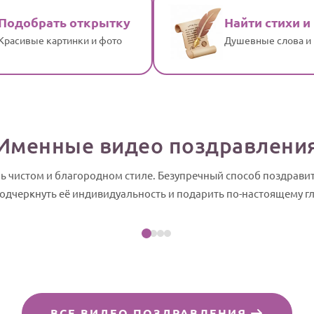
Подобрать открытку
Найти стихи и
Красивые картинки и фото
Душевные слова и
Именные видео поздравлени
нь чистом и благородном стиле. Безупречный способ поздрави
Посмотреть пример
подчеркнуть её индивидуальность и подарить по-настоящему г
йд-шоу
ВСЕ ВИДЕО ПОЗДРАВЛЕНИЯ