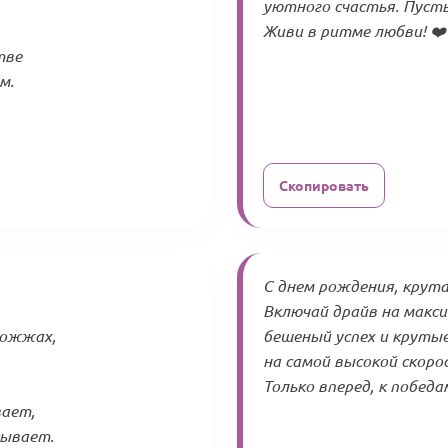
уютного счастья. Пусть
Живи в ритме любви! ❤️
тве
м.
Скопировать
С днем рождения, крутая
Включай драйв на макс
рожжах,
бешеный успех и круты
на самой высокой скоро
Только вперед, к победам
вает,
сывает.