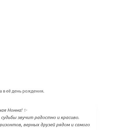
 в её день рождения.
ная Нонна! ✨
 судьбы звучит радостно и красиво.
изонтов, верных друзей рядом и самого