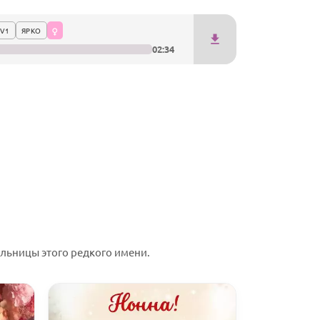
V1
ЯРКО
02:34
льницы этого редкого имени.