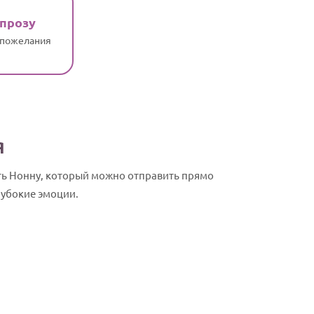
 прозу
 пожелания
я
ть Нонну, который можно отправить прямо
лубокие эмоции.
Нонна, с Дн