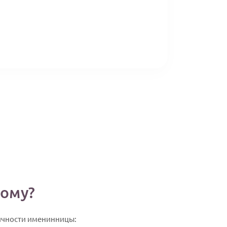
ному?
личности именинницы: