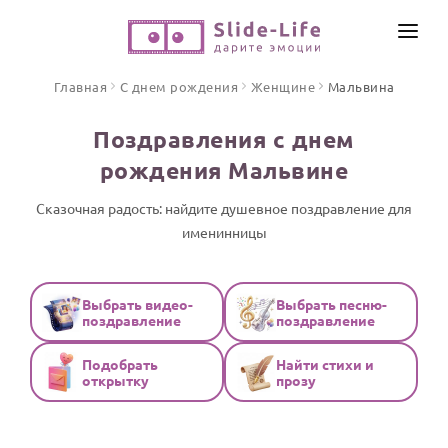
СОЗДАТЬ ВИДЕО
Главная
С днем рождения
Женщине
Мальвина
КАТАЛОГ
Поздравления с днем
ИНСТРУМЕНТЫ
рождения Мальвине
ПО ФОРМАТУ
ТЕКСТЫ И ИДЕИ
Видео поздравления
Сказочная радость: найдите душевное поздравление для
именинницы
Песни поздравления
ЦЕНЫ
Открытки
ОТЗЫВЫ
Стихи и тексты
Выбрать видео-
Выбрать песню-
поздравление
поздравление
ПРАЗДНИКИ
Подобрать
Найти стихи и
С Днем рождения
открытку
прозу
Юбилей
Свадьба