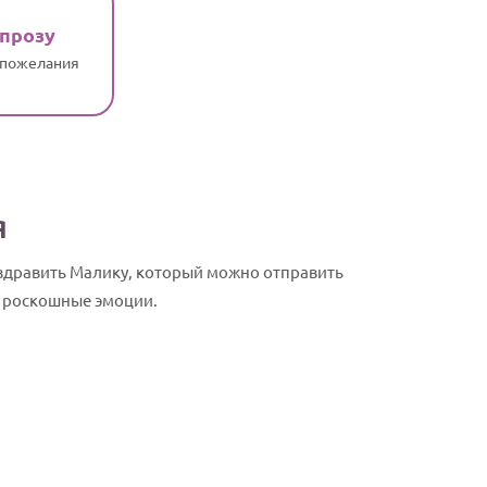
 прозу
 пожелания
я
оздравить Малику, который можно отправить
у роскошные эмоции.
Малика, с Д