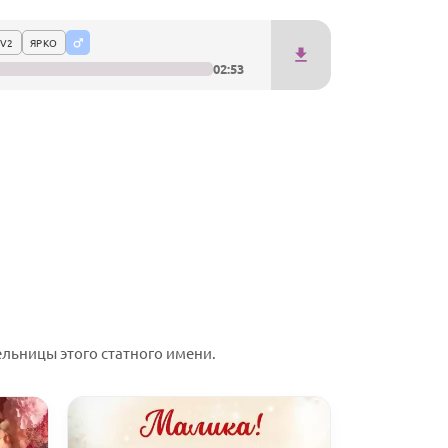
V2
ЯРКО
02:53
льницы этого статного имени.