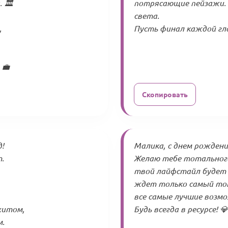
 🏛️
потрясающие пейзажи. Ж
света.
,
Пусть финал каждой гла
 💼
Скопировать
!
Малика, с днем рождения
.
Желаю тебе тотального
твой лайфстайл будет 
ждет только самый топ
все самые лучшие возм
хитом,
Будь всегда в ресурсе! 💎
м.