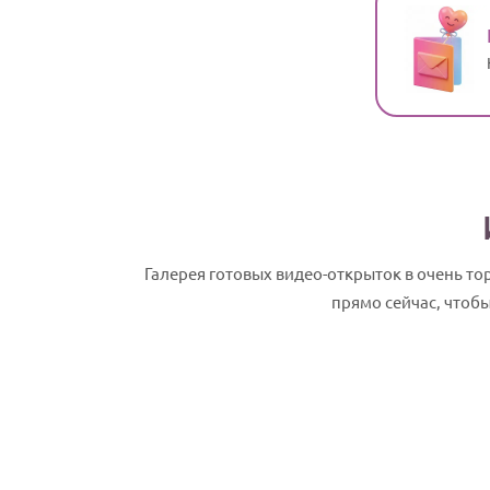
Галерея готовых видео-открыток в очень т
прямо сейчас, чтоб
Малика, с Днем рождения! Именное сл