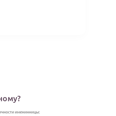
ному?
личности именинницы: