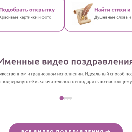
Подобрать открытку
Найти стихи и
Красивые картинки и фото
Душевные слова и
Именные видео поздравлени
оржественном и грациозном исполнении. Идеальный способ п
Посмотреть пример
ы подчеркнуть её исключительность и подарить по-настоящем
айд-шоу
ВСЕ ВИДЕО ПОЗДРАВЛЕНИЯ