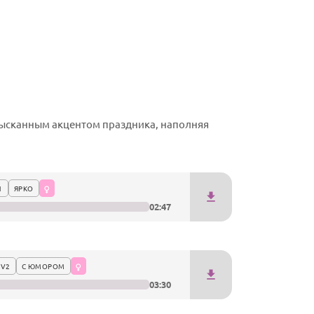
ысканным акцентом праздника, наполняя
1
ЯРКО
02:47
 V2
С ЮМОРОМ
03:30