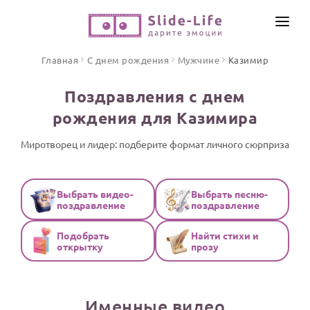
СОЗДАТЬ ВИДЕО
Главная
С днем рождения
Мужчине
Казимир
КАТАЛОГ
Поздравления с днем
ИНСТРУМЕНТЫ
рождения для Казимира
ПО ФОРМАТУ
ТЕКСТЫ И ИДЕИ
Видео поздравления
Миротворец и лидер: подберите формат личного сюрприза
Песни поздравления
ЦЕНЫ
Открытки
Выбрать видео-
Выбрать песню-
ОТЗЫВЫ
поздравление
поздравление
Стихи и тексты
Подобрать
Найти стихи и
ПРАЗДНИКИ
открытку
прозу
С Днем рождения
Юбилей
Именные видео
Свадьба