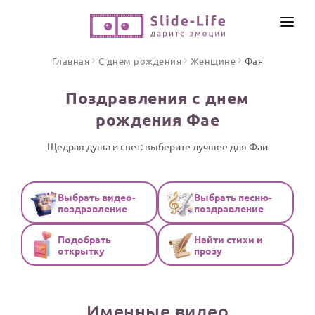
СОЗДАТЬ ВИДЕО
Главная
С днем рождения
Женщине
Фая
КАТАЛОГ
Поздравления с днем
ИНСТРУМЕНТЫ
рождения Фае
ПО ФОРМАТУ
ТЕКСТЫ И ИДЕИ
Видео поздравления
Щедрая душа и свет: выберите лучшее для Фаи
Песни поздравления
ЦЕНЫ
Открытки
Выбрать видео-
Выбрать песню-
ОТЗЫВЫ
поздравление
поздравление
Стихи и тексты
Подобрать
Найти стихи и
ПРАЗДНИКИ
открытку
прозу
С Днем рождения
Юбилей
Именные видео
Свадьба