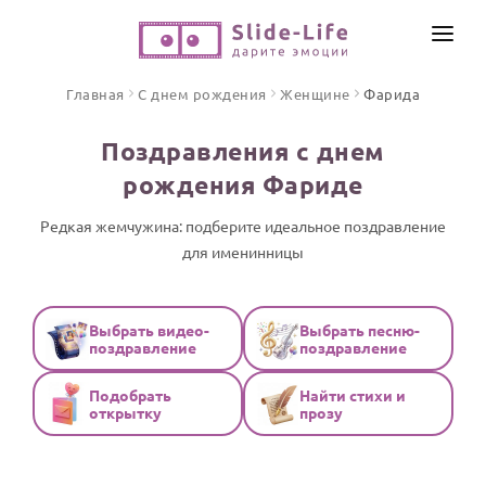
СОЗДАТЬ ВИДЕО
Главная
С днем рождения
Женщине
Фарида
КАТАЛОГ
Поздравления с днем
ИНСТРУМЕНТЫ
рождения Фариде
ПО ФОРМАТУ
ТЕКСТЫ И ИДЕИ
Видео поздравления
Редкая жемчужина: подберите идеальное поздравление
для именинницы
Песни поздравления
ЦЕНЫ
Открытки
ОТЗЫВЫ
Стихи и тексты
Выбрать видео-
Выбрать песню-
поздравление
поздравление
ПРАЗДНИКИ
Подобрать
Найти стихи и
С Днем рождения
открытку
прозу
Юбилей
Свадьба