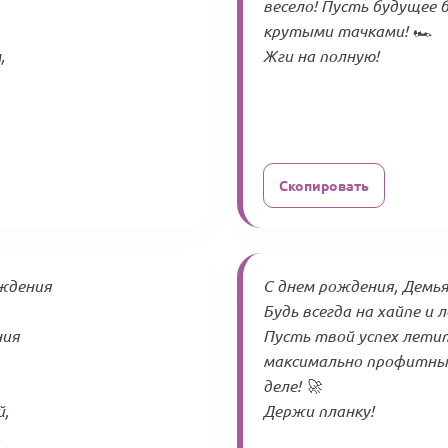
весело! Пусть будущее
крутыми тачками! 🏎️
,
Жги на полную!
Скопировать
ождения
С днем рождения, Демья
Будь всегда на хайпе и
ния
Пусть твой успех лети
максимально профитным
деле! 🚀
й,
Держи планку!
.