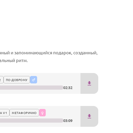
ичный и запоминающийся подарок, созданный,
альный ритм.
2
ПО-ДОБРОМУ
02:32
А V1
МЕТАФОРИЧНО
03:09