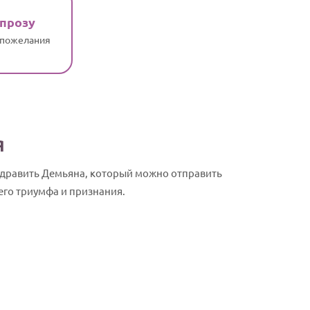
 прозу
 пожелания
я
здравить Демьяна, который можно отправить
его триумфа и признания.
Демьян, с Д