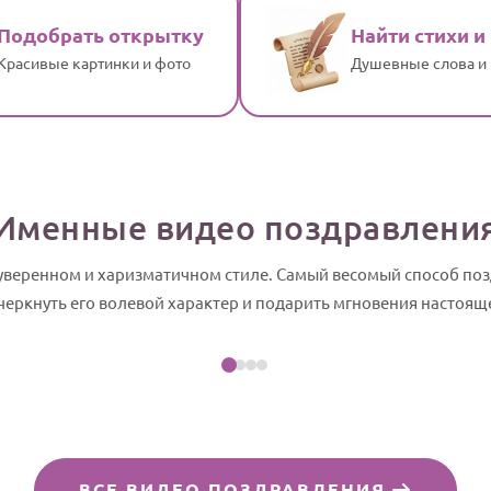
Подобрать открытку
Найти стихи и
Красивые картинки и фото
Душевные слова и
Именные видео поздравлени
 уверенном и харизматичном стиле. Самый весомый способ по
Посмотреть пример
черкнуть его волевой характер и подарить мгновения настоящ
айд-шоу
ВСЕ ВИДЕО ПОЗДРАВЛЕНИЯ