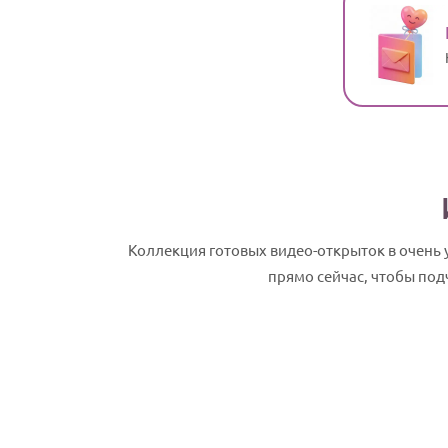
Коллекция готовых видео-открыток в очень
прямо сейчас, чтобы под
Демьян, с Днем рождения! Именное сл