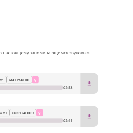
 по-настоящему запоминающимся звуковым
V1
АБСТРАКТНО
02:53
А V1
СОВРЕМЕННО
02:41