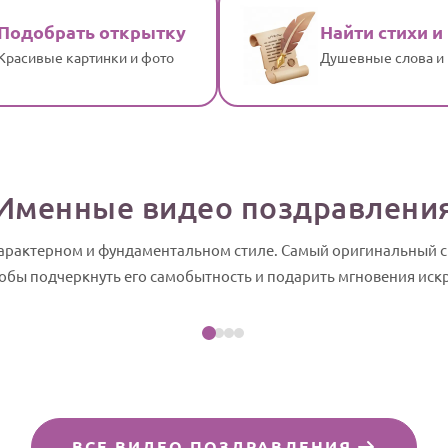
Подобрать открытку
Найти стихи и
Красивые картинки и фото
Душевные слова и
Именные видео поздравлени
 характерном и фундаментальном стиле. Самый оригинальный 
Посмотреть пример
тобы подчеркнуть его самобытность и подарить мгновения иск
йд-шоу
ВСЕ ВИДЕО ПОЗДРАВЛЕНИЯ