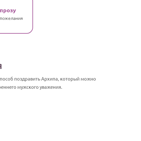
 прозу
 пожелания
я
способ поздравить Архипа, который можно
реннего мужского уважения.
Архип, с Дн