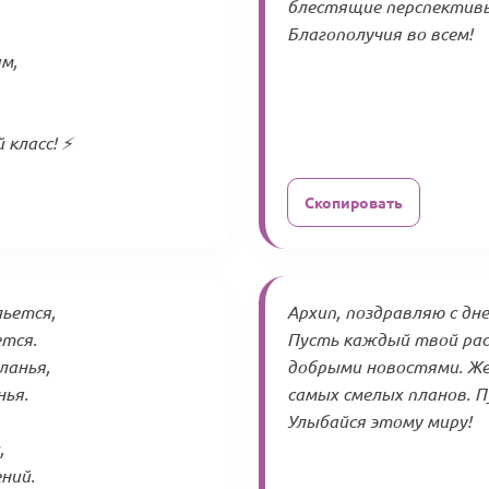
блестящие перспективы 
Благополучия во всем!
м,
класс! ⚡️
Скопировать
льется,
Архип, поздравляю с дн
ется.
Пусть каждый твой рас
ланья,
добрыми новостями. Же
нья.
самых смелых планов. П
Улыбайся этому миру!
,
ний.