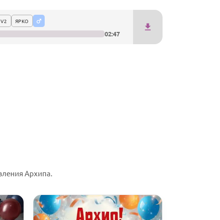
 V2
ЯРКО
02:47
вления Архипа.