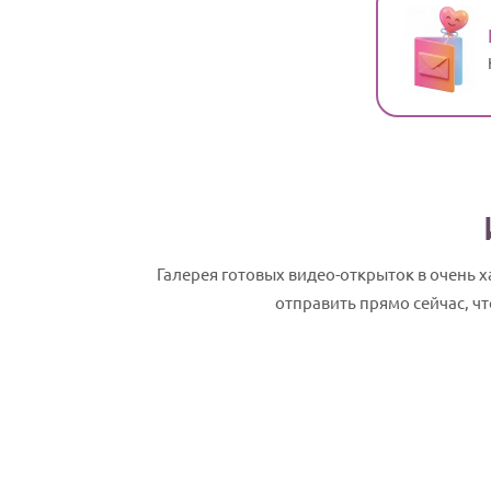
Галерея готовых видео-открыток в очень
отправить прямо сейчас, ч
Архип, с Днем рождения! Именное сла