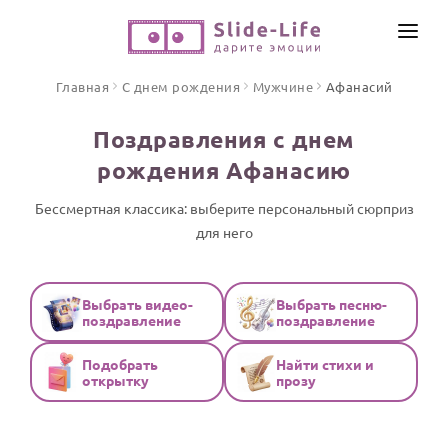
СОЗДАТЬ ВИДЕО
Главная
С днем рождения
Мужчине
Афанасий
КАТАЛОГ
Поздравления с днем
ИНСТРУМЕНТЫ
рождения Афанасию
ПО ФОРМАТУ
ТЕКСТЫ И ИДЕИ
Видео поздравления
Бессмертная классика: выберите персональный сюрприз
для него
Песни поздравления
ЦЕНЫ
Открытки
ОТЗЫВЫ
Стихи и тексты
Выбрать видео-
Выбрать песню-
поздравление
поздравление
ПРАЗДНИКИ
Подобрать
Найти стихи и
С Днем рождения
открытку
прозу
Юбилей
Свадьба