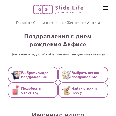
СОЗДАТЬ ВИДЕО
Главная
С днем рождения
Женщине
Анфиса
КАТАЛОГ
Поздравления с днем
ИНСТРУМЕНТЫ
рождения Анфисе
ПО ФОРМАТУ
ТЕКСТЫ И ИДЕИ
Видео поздравления
Цветение и радость: выберите лучшее для именинницы
Песни поздравления
ЦЕНЫ
Открытки
Выбрать видео-
Выбрать песню-
ОТЗЫВЫ
поздравление
поздравление
Стихи и тексты
Подобрать
Найти стихи и
ПРАЗДНИКИ
открытку
прозу
С Днем рождения
Юбилей
Именные видео
Свадьба