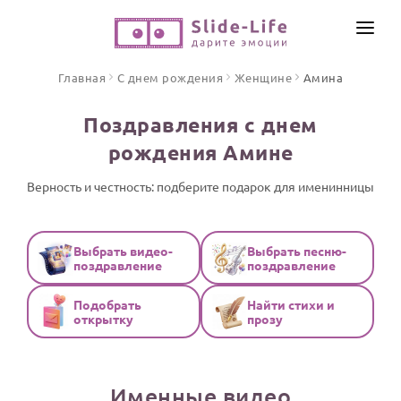
СОЗДАТЬ ВИДЕО
Главная
С днем рождения
Женщине
Амина
КАТАЛОГ
Поздравления с днем
ИНСТРУМЕНТЫ
рождения Амине
ПО ФОРМАТУ
ТЕКСТЫ И ИДЕИ
Видео поздравления
Верность и честность: подберите подарок для именинницы
Песни поздравления
ЦЕНЫ
Открытки
Выбрать видео-
Выбрать песню-
ОТЗЫВЫ
поздравление
поздравление
Стихи и тексты
Подобрать
Найти стихи и
ПРАЗДНИКИ
открытку
прозу
С Днем рождения
Юбилей
Именные видео
Свадьба