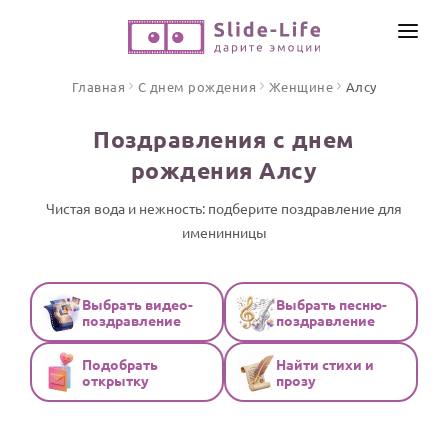
СОЗДАТЬ ВИДЕО
Главная
С днем рождения
Женщине
Алсу
КАТАЛОГ
Поздравления с днем
ИНСТРУМЕНТЫ
рождения Алсу
ПО ФОРМАТУ
ТЕКСТЫ И ИДЕИ
Видео поздравления
Чистая вода и нежность: подберите поздравление для
именинницы
Песни поздравления
ЦЕНЫ
Открытки
ОТЗЫВЫ
Стихи и тексты
Выбрать видео-
Выбрать песню-
поздравление
поздравление
ПРАЗДНИКИ
Подобрать
Найти стихи и
С Днем рождения
открытку
прозу
Юбилей
Свадьба