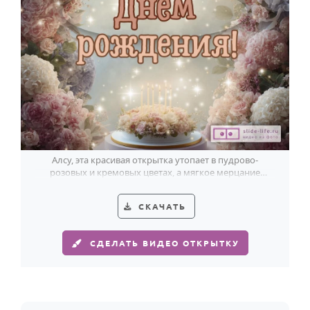
Годовщина свадьбы
Календарь праздников
КОМУ
Женщине
Мужчине
Маме
Алсу, эта красивая открытка утопает в пудрово-
Папе
розовых и кремовых цветах, а мягкое мерцание
делает праздник почти сказочным.
Детям
СКАЧАТЬ
Все родственники
СДЕЛАТЬ ВИДЕО ОТКРЫТКУ
ПЕРСОНАЛЬНЫЕ
Пожелания
По именам