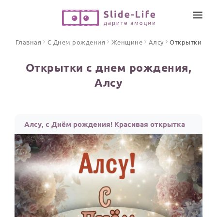
СОЗДАТЬ ВИДЕО
Главная
С Днем рождения
Женщине
Алсу
Открытки
КАТАЛОГ
Открытки с днем рождения,
ИНСТРУМЕНТЫ
Алсу
ПО ФОРМАТУ
ТЕКСТЫ И ИДЕИ
Видео поздравления
Песни поздравления
ЦЕНЫ
Алсу, с Днём рождения! Красивая открытка
Открытки
ОТЗЫВЫ
Стихи и тексты
ПРАЗДНИКИ
С Днем рождения
Юбилей
Свадьба