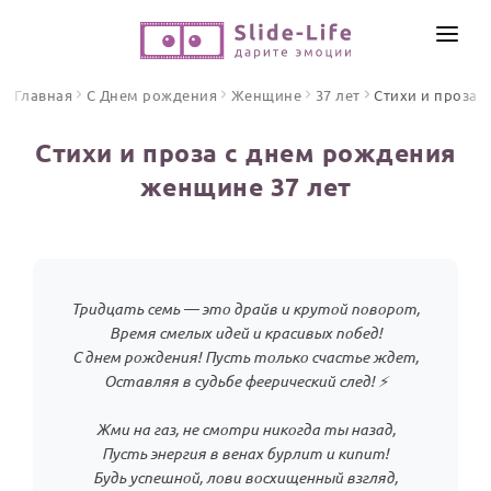
СОЗДАТЬ ВИДЕО
Главная
С Днем рождения
Женщине
37 лет
Стихи и проза
КАТАЛОГ
Стихи и проза с днем рождения
ИНСТРУМЕНТЫ
женщине 37 лет
ПО ФОРМАТУ
ТЕКСТЫ И ИДЕИ
Видео поздравления
Песни поздравления
ЦЕНЫ
Открытки
Тридцать семь — это драйв и крутой поворот,
ОТЗЫВЫ
Стихи и тексты
Время смелых идей и красивых побед!
С днем рождения! Пусть только счастье ждет,
Оставляя в судьбе феерический след! ⚡️
ПРАЗДНИКИ
С Днем рождения
Жми на газ, не смотри никогда ты назад,
Юбилей
Пусть энергия в венах бурлит и кипит!
Будь успешной, лови восхищенный взгляд,
Свадьба