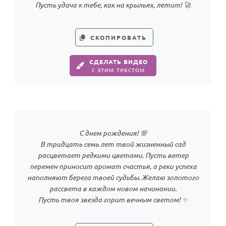
Пусть удача к тебе, как на крыльях, летит! 🚀
Годовщина свадьбы
Календарь праздников
СКОПИРОВАТЬ
КОМУ
СДЕЛАТЬ ВИДЕО
с этим текстом
Женщине
Мужчине
Маме
Папе
С днем рождения! 🌸
Детям
В тридцать семь лет твой жизненный сад
расцветает редкими цветами. Пусть ветер
Все родственники
перемен приносит аромат счастья, а реки успеха
наполняют берега твоей судьбы. Желаю золотого
ПЕРСОНАЛЬНЫЕ
рассвета в каждом новом начинании.
Пожелания
Пусть твоя звезда горит вечным светом! ✨
По именам