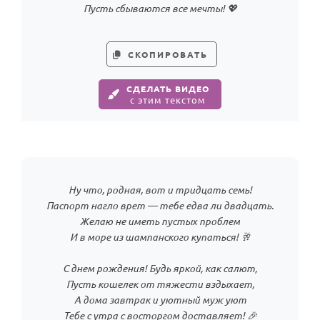
Пусть сбываются все мечты! 💖
СКОПИРОВАТЬ
СДЕЛАТЬ ВИДЕО
с этим текстом
Ну что, родная, вот и тридцать семь!
Паспорт нагло врет — тебе едва ли двадцать.
Желаю не иметь пустых проблем
И в море из шампанского купаться! 🥂
С днем рождения! Будь яркой, как салют,
Пусть кошелек от тяжести вздыхает,
А дома завтрак и уютный муж уют
Тебе с утра с восторгом доставляет! 🎉