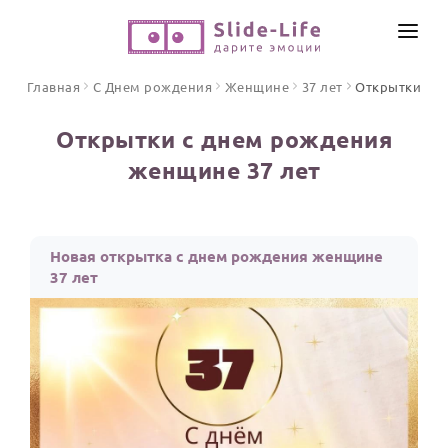
СОЗДАТЬ ВИДЕО
Главная
С Днем рождения
Женщине
37 лет
Открытки
КАТАЛОГ
Открытки с днем рождения
ИНСТРУМЕНТЫ
женщине 37 лет
ПО ФОРМАТУ
ТЕКСТЫ И ИДЕИ
Видео поздравления
Песни поздравления
ЦЕНЫ
Новая открытка с днем рождения женщине
Открытки
37 лет
ОТЗЫВЫ
Стихи и тексты
ПРАЗДНИКИ
С Днем рождения
Юбилей
Свадьба