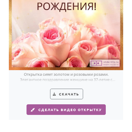
Годовщина свадьбы
Календарь праздников
КОМУ
Женщине
Мужчине
Маме
Папе
Открытка сияет золотом и розовыми розами.
Элегантное поздравление женщине на 37-летие с
Детям
тёплым праздничным настроением.
Все родственники
СКАЧАТЬ
ПЕРСОНАЛЬНЫЕ
СДЕЛАТЬ ВИДЕО ОТКРЫТКУ
Пожелания
По именам