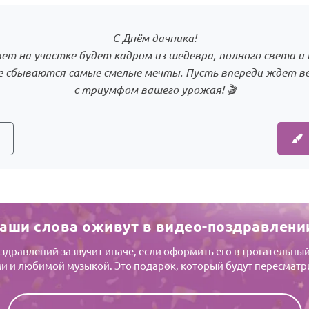
С Днём дачника!
ет на участке будет кадром из шедевра, полного света и
де сбываются самые смелые мечты. Пусть впереди ждет в
с триумфом вашего урожая! 🎬
аши слова оживут в видео-поздравлени
оздравлений зазвучит иначе, если оформить его в трогательны
 и любимой музыкой. Это подарок, который будут пересматр