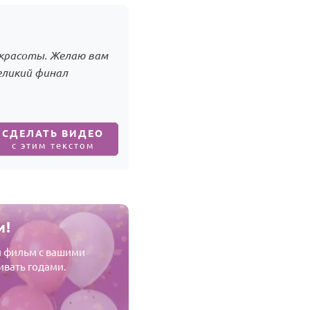
 красоты. Желаю вам
еликий финал
СДЕЛАТЬ ВИДЕО
с этим текстом
и!
й фильм с вашими
ивать годами.