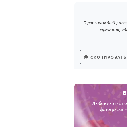
Пусть каждый рассв
сценария, г
СКОПИРОВАТЬ
В
Любое из этих п
фотографиями