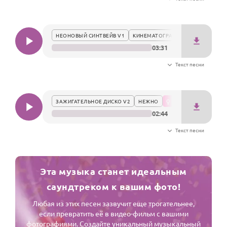
Годовщина свадьбы
Календарь праздников
НЕОНОВЫЙ СИНТВЕЙВ V1
КИНЕМАТОГРАФИЧНО
03:31
КОМУ
Текст песни
Женщине
Мужчине
ЗАЖИГАТЕЛЬНОЕ ДИСКО V2
НЕЖНО
Маме
02:44
Папе
Текст песни
Детям
Все родственники
Эта музыка станет идеальным
ПЕРСОНАЛЬНЫЕ
саундтреком к вашим фото!
Пожелания
Любая из этих песен зазвучит еще трогательнее,
если превратить её в видео-фильм с вашими
По именам
фотографиями. Создайте уникальный музыкальный