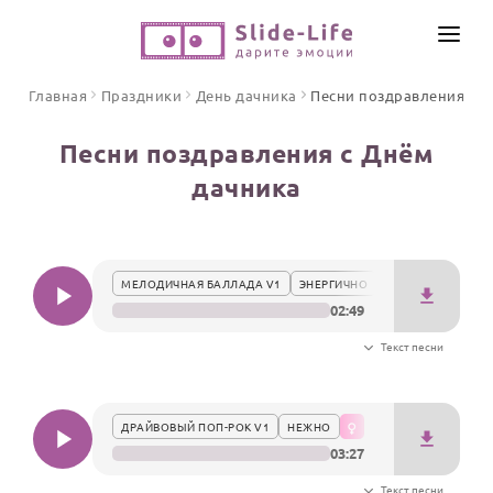
СОЗДАТЬ ВИДЕО
Главная
Праздники
День дачника
Песни поздравления
КАТАЛОГ
Песни поздравления с Днём
ИНСТРУМЕНТЫ
дачника
ПО ФОРМАТУ
ТЕКСТЫ И ИДЕИ
Видео поздравления
Песни поздравления
ЦЕНЫ
МЕЛОДИЧНАЯ БАЛЛАДА V1
ЭНЕРГИЧНО
Открытки
02:49
ОТЗЫВЫ
Стихи и тексты
Текст песни
ПРАЗДНИКИ
С Днем рождения
ДРАЙВОВЫЙ ПОП-РОК V1
НЕЖНО
03:27
Юбилей
Свадьба
Текст песни