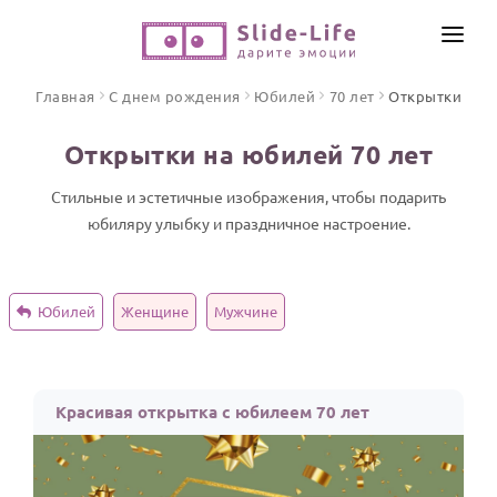
СОЗДАТЬ ВИДЕО
Главная
С днем рождения
Юбилей
70 лет
Открытки
КАТАЛОГ
Открытки на юбилей 70 лет
ИНСТРУМЕНТЫ
ПО ФОРМАТУ
Стильные и эстетичные изображения, чтобы подарить
ТЕКСТЫ И ИДЕИ
Видео поздравления
юбиляру улыбку и праздничное настроение.
Песни поздравления
ЦЕНЫ
Открытки
Юбилей
Женщине
Мужчине
ОТЗЫВЫ
Стихи и тексты
ПРАЗДНИКИ
Красивая открытка с юбилеем 70 лет
С Днем рождения
Юбилей
Свадьба