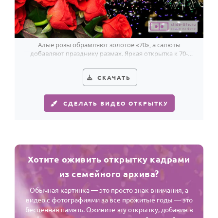
Алые розы обрамляют золотое «70», а салюты
добавляют празднику размах. Яркая открытка к 70-
летию женщины.
СКАЧАТЬ
СДЕЛАТЬ ВИДЕО ОТКРЫТКУ
Хотите оживить открытку кадрами
из семейного архива?
Обычная картинка — это просто знак внимания, а
видео с фотографиями за все прожитые годы — это
бесценная память. Оживите эту открытку, добавив в