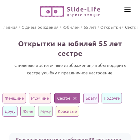
СОЗДАТЬ ВИДЕО
Главная
С днем рождения
Юбилей
55 лет
Открытки
Сестре
КАТАЛОГ
Открытки на юбилей 55 лет
ИНСТРУМЕНТЫ
сестре
ПО ФОРМАТУ
ТЕКСТЫ И ИДЕИ
Видео поздравления
Стильные и эстетичные изображения, чтобы подарить
сестре улыбку и праздничное настроение.
Песни поздравления
ЦЕНЫ
Открытки
ОТЗЫВЫ
Стихи и тексты
Женщине
Мужчине
Сестре
Брату
Подруге
ПРАЗДНИКИ
Другу
Жене
Мужу
Красивые
С Днем рождения
Юбилей
Красивая открытка с юбилеем 55 лет сестре
Свадьба