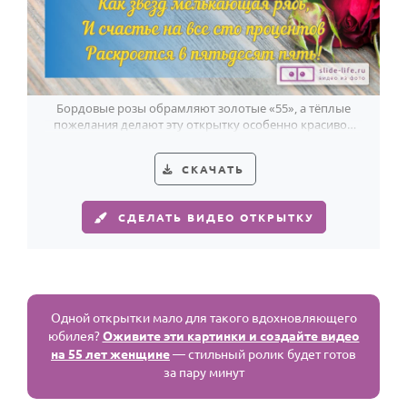
Бордовые розы обрамляют золотые «55», а тёплые
пожелания делают эту открытку особенно красивой
для женщины в юбилей.
СКАЧАТЬ
СДЕЛАТЬ ВИДЕО ОТКРЫТКУ
Одной открытки мало для такого вдохновляющего
юбилея?
Оживите эти картинки и создайте видео
на 55 лет женщине
— стильный ролик будет готов
за пару минут