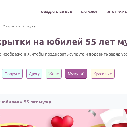
СОЗДАТЬ ВИДЕО
КАТАЛОГ
ИНСТРУМ
Открытки
Мужу
рытки на юбилей 55 лет 
изображения, чтобы поздравить супруга и подарить заряд ув
Подруге
Другу
Жене
Мужу
Красивые
с юбилеем 55 лет мужу