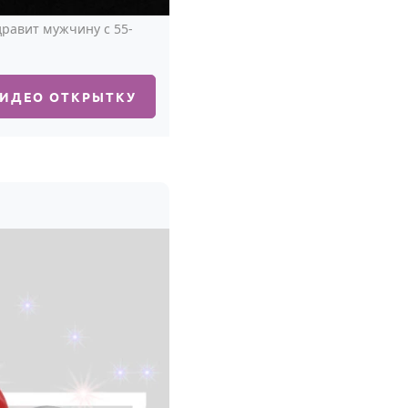
равит мужчину с 55-
ВИДЕО ОТКРЫТКУ