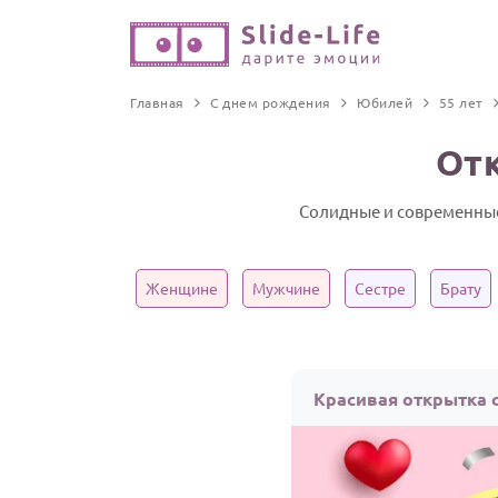
Главная
С днем рождения
Юбилей
55 лет
Отк
Солидные и современные 
Женщине
Мужчине
Сестре
Брату
Красивая открытка 