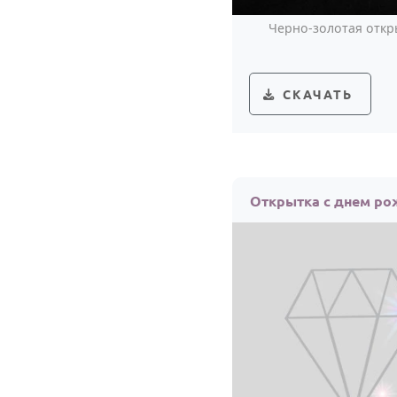
Черно-золотая откр
СКАЧАТЬ
Открытка с днем ро