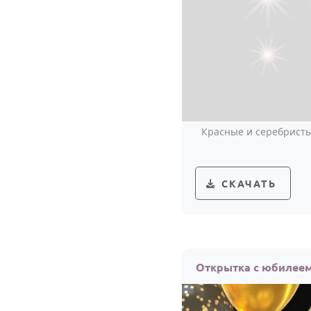
Красные и серебристы
СКАЧАТЬ
Открытка с юбилеем