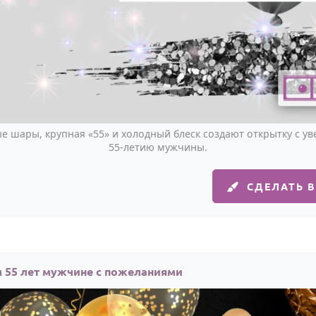
е шары, крупная «55» и холодный блеск создают открытку с у
55-летию мужчины.
СДЕЛАТЬ 
 55 лет мужчине с пожеланиями