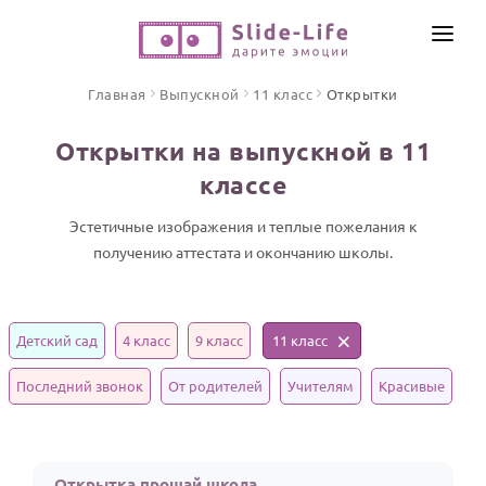
СОЗДАТЬ ВИДЕО
Главная
Выпускной
11 класс
Открытки
КАТАЛОГ
Открытки на выпускной в 11
ИНСТРУМЕНТЫ
классе
ПО ФОРМАТУ
ТЕКСТЫ И ИДЕИ
Видео поздравления
Эстетичные изображения и теплые пожелания к
получению аттестата и окончанию школы.
Песни поздравления
ЦЕНЫ
Открытки
ОТЗЫВЫ
Стихи и тексты
Детский сад
4 класс
9 класс
11 класс
ПРАЗДНИКИ
Последний звонок
От родителей
Учителям
Красивые
С Днем рождения
Юбилей
Открытка прощай школа
Свадьба