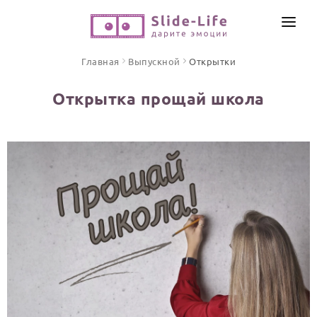
СОЗДАТЬ ВИДЕО
Главная
Выпускной
Открытки
КАТАЛОГ
Открытка прощай школа
ИНСТРУМЕНТЫ
ПО ФОРМАТУ
ТЕКСТЫ И ИДЕИ
Видео поздравления
Песни поздравления
ЦЕНЫ
Открытки
ОТЗЫВЫ
Стихи и тексты
ПРАЗДНИКИ
С Днем рождения
Юбилей
Свадьба