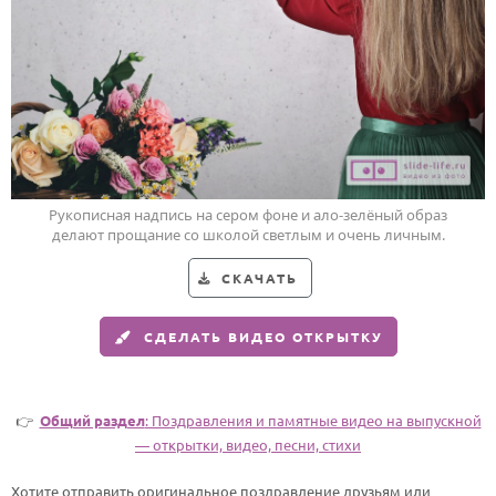
Годовщина свадьбы
Календарь праздников
КОМУ
Женщине
Мужчине
Рукописная надпись на сером фоне и ало-зелёный образ
Маме
делают прощание со школой светлым и очень личным.
Папе
СКАЧАТЬ
Детям
СДЕЛАТЬ ВИДЕО ОТКРЫТКУ
Все родственники
ПЕРСОНАЛЬНЫЕ
👉
Общий раздел
: Поздравления и памятные видео на выпускной
Пожелания
— открытки, видео, песни, стихи
По именам
Хотите отправить оригинальное поздравление друзьям или