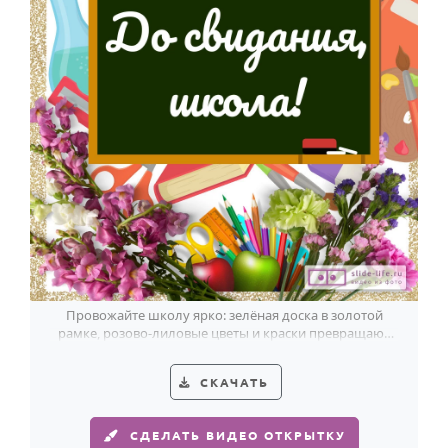
Годовщина свадьбы
Календарь праздников
КОМУ
Женщине
Мужчине
Маме
Папе
Детям
Все родственники
Провожайте школу ярко: зелёная доска в золотой
рамке, розово-лиловые цветы и краски превращают
прощание в праздник.
ПЕРСОНАЛЬНЫЕ
СКАЧАТЬ
Пожелания
По именам
СДЕЛАТЬ ВИДЕО ОТКРЫТКУ