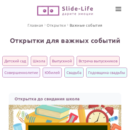
СОЗДАТЬ ВИДЕО
Главная
Открытки
Важные события
КАТАЛОГ
Открытки для важных событий
ИНСТРУМЕНТЫ
ПО ФОРМАТУ
ТЕКСТЫ И ИДЕИ
Видео поздравления
Детский сад
Школа
Выпускной
Встреча выпускников
Песни поздравления
ЦЕНЫ
Совершеннолетие
Юбилей
Свадьба
Годовщина свадьбы
Открытки
ОТЗЫВЫ
Стихи и тексты
Открытка до свидания школа
ПРАЗДНИКИ
С Днем рождения
Юбилей
Свадьба