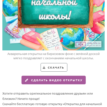
Годовщина свадьбы
Календарь праздников
КОМУ
Женщине
Мужчине
Маме
Акварельная открытка на бирюзовом фоне с зелёной доской
Папе
мягко поздравляет с окончанием начальной школы.
Детям
СКАЧАТЬ
Все родственники
СДЕЛАТЬ ВИДЕО ОТКРЫТКУ
ПЕРСОНАЛЬНЫЕ
Пожелания
Хотите отправить оригинальное поздравление друзьям или
близким? Ничего проще!
По именам
Скачайте бесплатную готовую открытку «Открытка для начальной