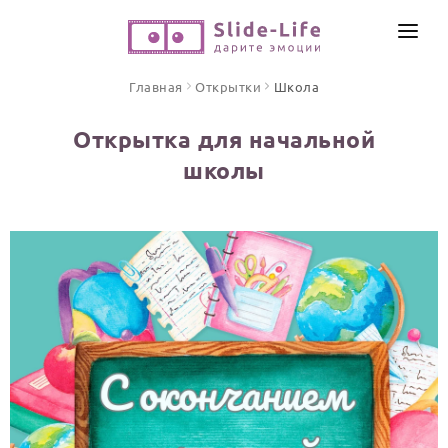
СОЗДАТЬ ВИДЕО
Главная
Открытки
Школа
КАТАЛОГ
Открытка для начальной
ИНСТРУМЕНТЫ
школы
ПО ФОРМАТУ
ТЕКСТЫ И ИДЕИ
Видео поздравления
Песни поздравления
ЦЕНЫ
Открытки
ОТЗЫВЫ
Стихи и тексты
ПРАЗДНИКИ
С Днем рождения
Юбилей
Свадьба