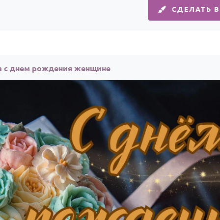
СДЕЛАТЬ 
а с днем рождения женщине