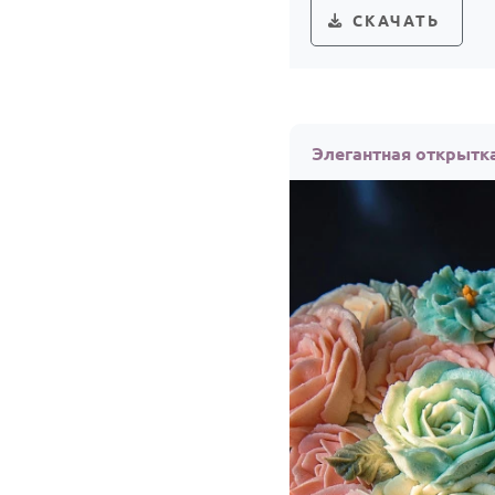
СКАЧАТЬ
Элегантная открытк