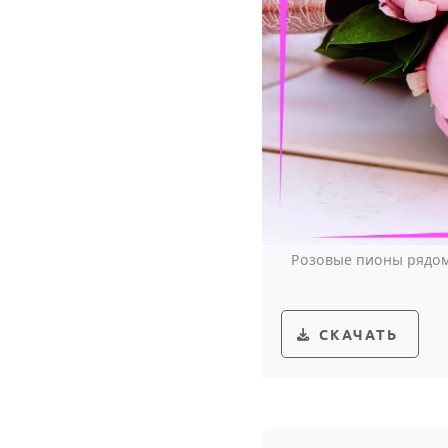
Розовые пионы рядом
СКАЧАТЬ