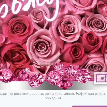
льзит по россыпи розовых роз и кристаллов. Эффектная откры
рождения.