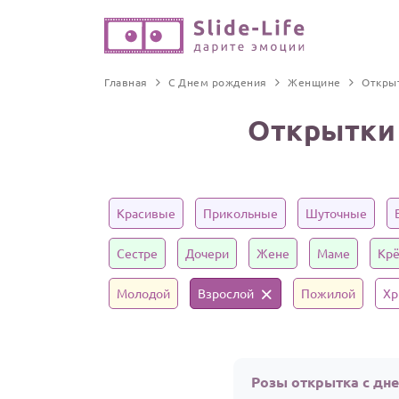
Главная
С Днем рождения
Женщине
Откры
Открытки
Красивые
Прикольные
Шуточные
Сестре
Дочери
Жене
Маме
Крё
Молодой
Взрослой
Пожилой
Хр
Розы открытка с д