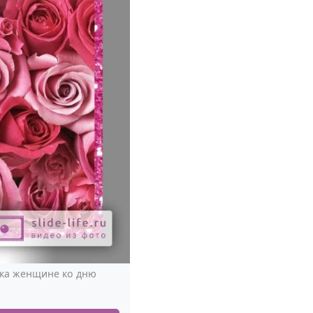
тка женщине ко дню