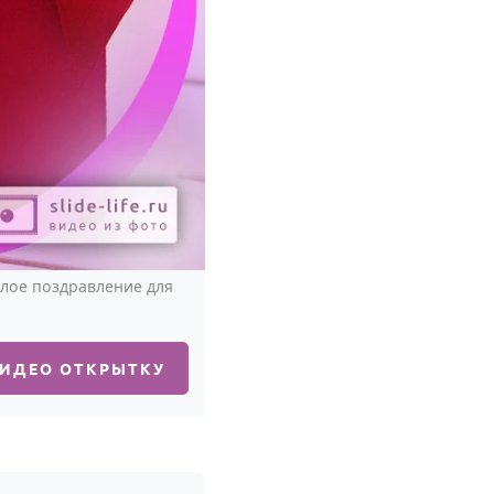
лое поздравление для
ВИДЕО ОТКРЫТКУ