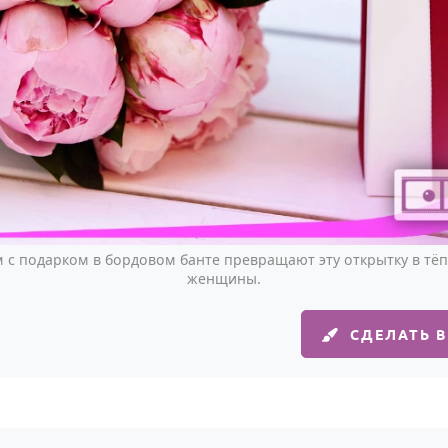
 с подарком в бордовом банте превращают эту открытку в тёп
женщины.
СДЕЛАТЬ 