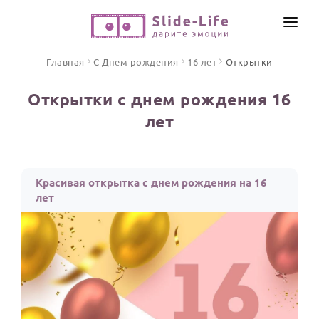
СОЗДАТЬ ВИДЕО
Главная
С Днем рождения
16 лет
Открытки
КАТАЛОГ
Открытки с днем рождения 16
ИНСТРУМЕНТЫ
лет
ПО ФОРМАТУ
ТЕКСТЫ И ИДЕИ
Видео поздравления
Песни поздравления
ЦЕНЫ
Красивая открытка с днем рождения на 16
Открытки
лет
ОТЗЫВЫ
Стихи и тексты
ПРАЗДНИКИ
С Днем рождения
Юбилей
Свадьба