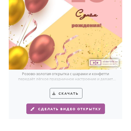
Годовщина свадьбы
Календарь праздников
КОМУ
Женщине
Мужчине
Маме
Папе
Розово-золотая открытка с шарами и конфетти
передаёт лёгкое праздничное настроение и делает
Детям
поздравление на 16 лет ещё ярче.
Все родственники
СКАЧАТЬ
ПЕРСОНАЛЬНЫЕ
СДЕЛАТЬ ВИДЕО ОТКРЫТКУ
Пожелания
По именам