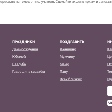
переслать на телефон получателя. Сделайте их день ярким и запом
ПРАЗДНИКИ
ПОЗДРАВИТЬ
И
День рождения
Женщину
Ка
Юбилей
Мужчину
Це
Свадьба
Маму
От
Годовщина свадьбы
Папу
Те
Всех близких
Ид