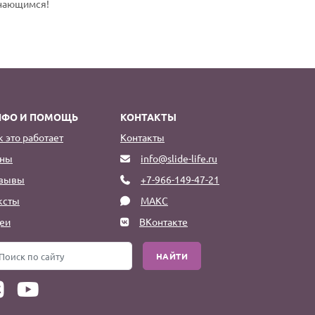
инающимся!
НФО И ПОМОЩЬ
КОНТАКТЫ
к это работает
Контакты
ны
info@slide-life.ru
зывы
+7-966-149-47-21
ксты
МАКС
еи
ВКонтакте
НАЙТИ