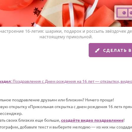
настроение 16-летия: шарики, подарок и россыпь звёздочек де
настоящему прикольной.
СДЕЛАТЬ 
аздел
: Поздравления c Днем рождения на 16 лет — открытки, видео,
альное поздравление друзьям или близким? Ничего проще!
вую открытку «Прикольная открытка с днем рождения 16 лет» прям
мессенджер.
вать своих близких еще больше,
создайте видео поздравление
!
отографии, добавьте текст и выберите мелодию — из них мы создад