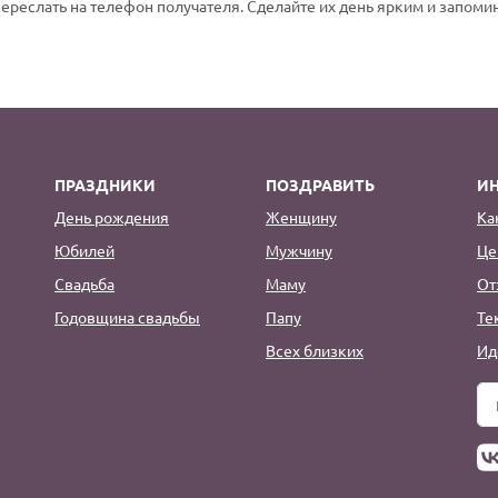
переслать на телефон получателя. Сделайте их день ярким и запом
ПРАЗДНИКИ
ПОЗДРАВИТЬ
И
День рождения
Женщину
Ка
Юбилей
Мужчину
Це
Свадьба
Маму
От
Годовщина свадьбы
Папу
Те
Всех близких
Ид