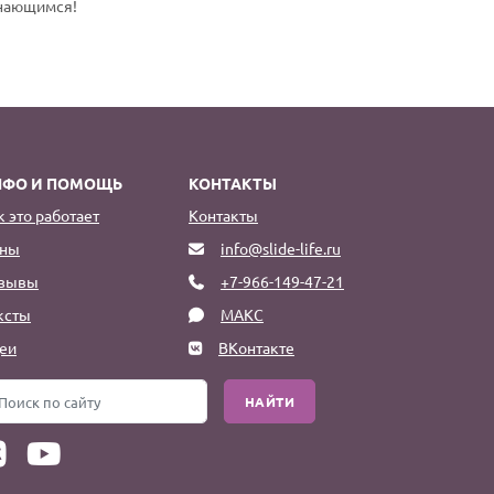
инающимся!
НФО И ПОМОЩЬ
КОНТАКТЫ
к это работает
Контакты
ны
info@slide-life.ru
зывы
+7-966-149-47-21
ксты
МАКС
еи
ВКонтакте
НАЙТИ