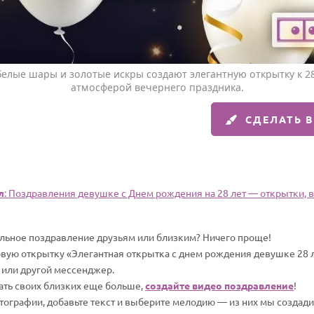
елые шары и золотые искры создают элегантную открытку к 2
атмосферой вечернего праздника.
СДЕЛАТЬ 
л
: Поздравления девушке c Днем рождения на 28 лет — открытки, ви
альное поздравление друзьям или близким? Ничего проще!
овую открытку «Элегантная открытка с днем рождения девушке 28 л
 или другой мессенджер.
вать своих близких еще больше,
создайте видео поздравление
!
отографии, добавьте текст и выберите мелодию — из них мы создад