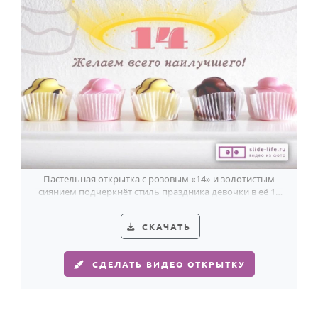
HOT
Выпускной
Календарь праздников
КОМУ
Женщине
Мужчине
Маме
Папе
Пастельная открытка с розовым «14» и золотистым
сиянием подчеркнёт стиль праздника девочки в её 14
Детям
лет.
Все родственники
СКАЧАТЬ
ПЕРСОНАЛЬНЫЕ
СДЕЛАТЬ ВИДЕО ОТКРЫТКУ
Пожелания
По именам