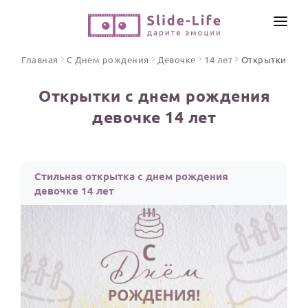
СОЗДАТЬ ВИДЕО
Главная
С Днем рождения
Девочке
14 лет
Открытки
КАТАЛОГ
Открытки с днем рождения
ИНСТРУМЕНТЫ
девочке 14 лет
ПО ФОРМАТУ
ТЕКСТЫ И ИДЕИ
Видео поздравления
Песни поздравления
ЦЕНЫ
Стильная открытка с днем рождения
Открытки
девочке 14 лет
ОТЗЫВЫ
Стихи и тексты
ПРАЗДНИКИ
С Днем рождения
Юбилей
Свадьба