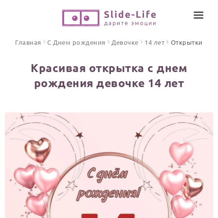
СОЗДАТЬ ВИДЕО
Главная
С Днем рождения
Девочке
14 лет
Открытки
КАТАЛОГ
Красивая открытка с днем
ИНСТРУМЕНТЫ
рождения девочке 14 лет
ПО ФОРМАТУ
ТЕКСТЫ И ИДЕИ
Видео поздравления
Песни поздравления
ЦЕНЫ
Открытки
ОТЗЫВЫ
Стихи и тексты
ПРАЗДНИКИ
С Днем рождения
Юбилей
Свадьба