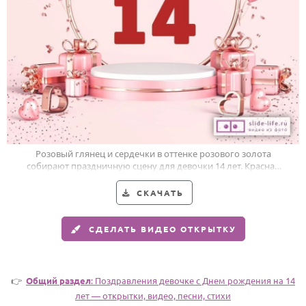
HOT
Выпускной
Календарь праздников
КОМУ
Женщине
Мужчине
Маме
Розовый глянец и сердечки в оттенке розового золота
собирают праздничную сцену для девочки 14 лет. Красная
Папе
«14» сразу в центре.
Детям
СКАЧАТЬ
Все родственники
СДЕЛАТЬ ВИДЕО ОТКРЫТКУ
ПЕРСОНАЛЬНЫЕ
Пожелания
👉
Общий раздел
: Поздравления девочке c Днем рождения на 14
По именам
лет — открытки, видео, песни, стихи