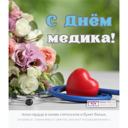
По годам
Алое сердце в синем стетоскопе и букет белых,
розовых, сиреневых цветов делают поздравление с
Днём медика особенно тёплым.