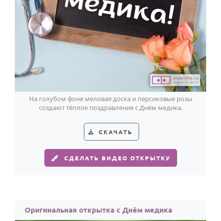
Годовщина свадьбы
Календарь праздников
КОМУ
Женщине
Мужчине
На голубом фоне меловая доска и персиковые розы
Маме
создают тёплое поздравление с Днём медика.
Папе
СКАЧАТЬ
Детям
Все родственники
СДЕЛАТЬ ВИДЕО ОТКРЫТКУ
ПЕРСОНАЛЬНЫЕ
Пожелания
По именам
Оригинальная открытка с Днём медика