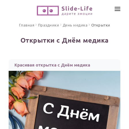
СОЗДАТЬ ВИДЕО
Главная
Праздники
День медика
Открытки
КАТАЛОГ
Открытки с Днём медика
ИНСТРУМЕНТЫ
ПО ФОРМАТУ
ТЕКСТЫ И ИДЕИ
Видео поздравления
Красивая открытка с Днём медика
Песни поздравления
ЦЕНЫ
Открытки
ОТЗЫВЫ
Стихи и тексты
ПРАЗДНИКИ
С Днем рождения
Юбилей
Свадьба